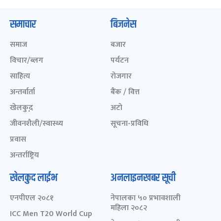
समाचार
बिजनेस
समाज
बजार
विचार/ब्लग
पर्यटन
साहित्य
रोजगार
अन्तर्वार्ता
बैंक / वित्त
खेलकुद़़
अटो
जीवनशैली/स्वास्थ्य
सूचना-प्रविधि
प्रवास
अन्तर्राष्ट्रिय
खेलकुद लाईभ
अनलाइनखबर सूची
एनपीएल २०८१
नेपालका ५० प्रभावशाली
महिला २०८२
ICC Men T20 World Cup