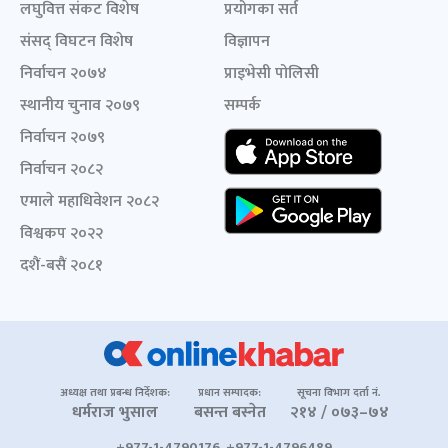
लघुवित्त संकट विशेष
प्रयोगका सर्त
संसद् विघटन विशेष
विज्ञापन
निर्वाचन २०७४
प्राइभेसी पोलिसी
स्थानीय चुनाव २०७९
सम्पर्क
निर्वाचन २०७९
निर्वाचन २०८२
एमाले महाधिवेशन २०८२
विश्वकप २०२२
दशैं-बसैं २०८१
अध्यक्ष तथा प्रबन्ध निर्देशक:
प्रधान सम्पादक:
सूचना विभाग दर्ता नं.
धर्मराज भुसाल
बसन्त बस्नेत
२१४ / ०७३–७४
+977-1-4790176, +977-1-4796489