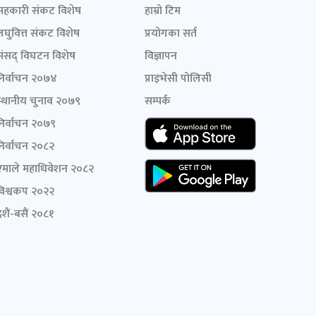
सहकारी संकट विशेष
हाम्रो टिम
लघुवित्त संकट विशेष
प्रयोगका सर्त
संसद् विघटन विशेष
विज्ञापन
निर्वाचन २०७४
प्राइभेसी पोलिसी
स्थानीय चुनाव २०७९
सम्पर्क
निर्वाचन २०७९
निर्वाचन २०८२
एमाले महाधिवेशन २०८२
विश्वकप २०२२
शैं-बसैं २०८१