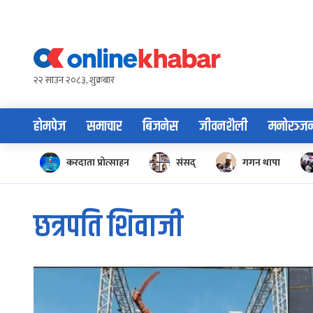
Skip
to
content
२२ साउन २०८३, शुक्रबार
होमपेज
समाचार
बिजनेस
जीवनशैली
मनोरञ्ज
करदाता प्रोत्साहन
संसद्
गगन थापा
छत्रपति शिवाजी