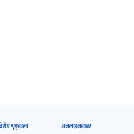
विशेष शृङ्खला
अनलाइनखबर