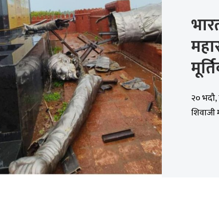
भार
महा
मूर्
२० भदौ, क
शिवाजी म