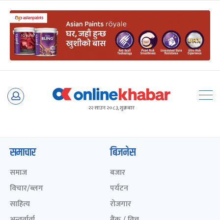
Skip
to
२२ साउन २०८३, शुक्रबार
content
समाचार
बिजनेस
समाज
बजार
विचार/ब्लग
पर्यटन
साहित्य
रोजगार
अन्तर्वार्ता
बैंक / वित्त