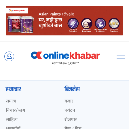
Skip
to
२२ साउन २०८३, शुक्रबार
content
समाचार
बिजनेस
समाज
बजार
विचार/ब्लग
पर्यटन
साहित्य
रोजगार
अन्तर्वार्ता
बैंक / वित्त