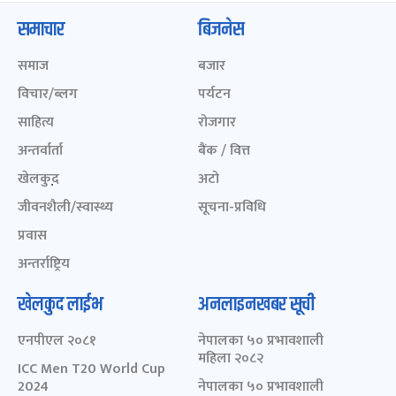
समाचार
बिजनेस
समाज
बजार
विचार/ब्लग
पर्यटन
साहित्य
रोजगार
अन्तर्वार्ता
बैंक / वित्त
खेलकुद़़
अटो
जीवनशैली/स्वास्थ्य
सूचना-प्रविधि
प्रवास
अन्तर्राष्ट्रिय
खेलकुद लाईभ
अनलाइनखबर सूची
एनपीएल २०८१
नेपालका ५० प्रभावशाली
महिला २०८२
ICC Men T20 World Cup
2024
नेपालका ५० प्रभावशाली