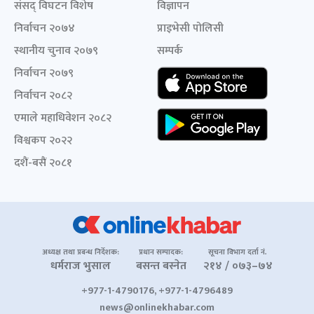
संसद् विघटन विशेष
विज्ञापन
निर्वाचन २०७४
प्राइभेसी पोलिसी
स्थानीय चुनाव २०७९
सम्पर्क
निर्वाचन २०७९
निर्वाचन २०८२
एमाले महाधिवेशन २०८२
विश्वकप २०२२
दशैं-बसैं २०८१
अध्यक्ष तथा प्रबन्ध निर्देशक:
प्रधान सम्पादक:
सूचना विभाग दर्ता नं.
धर्मराज भुसाल
बसन्त बस्नेत
२१४ / ०७३–७४
+977-1-4790176, +977-1-4796489
news@onlinekhabar.com