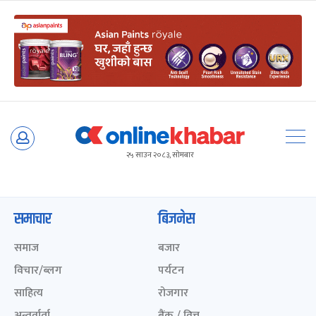
Skip
to
२५ साउन २०८३, सोमबार
content
समाचार
बिजनेस
समाज
बजार
विचार/ब्लग
पर्यटन
साहित्य
रोजगार
अन्तर्वार्ता
बैंक / वित्त