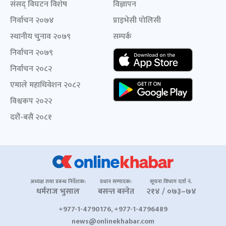
संसद् विघटन विशेष
विज्ञापन
निर्वाचन २०७४
प्राइभेसी पोलिसी
स्थानीय चुनाव २०७९
सम्पर्क
निर्वाचन २०७९
निर्वाचन २०८२
एमाले महाधिवेशन २०८२
विश्वकप २०२२
दशैं-बसैं २०८१
अध्यक्ष तथा प्रबन्ध निर्देशक:
प्रधान सम्पादक:
सूचना विभाग दर्ता नं.
धर्मराज भुसाल
बसन्त बस्नेत
२१४ / ०७३–७४
+977-1-4790176, +977-1-4796489
news@onlinekhabar.com