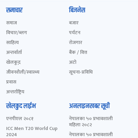
समाचार
बिजनेस
समाज
बजार
विचार/ब्लग
पर्यटन
साहित्य
रोजगार
अन्तर्वार्ता
बैंक / वित्त
खेलकुद़़
अटो
जीवनशैली/स्वास्थ्य
सूचना-प्रविधि
प्रवास
अन्तर्राष्ट्रिय
खेलकुद लाईभ
अनलाइनखबर सूची
एनपीएल २०८१
नेपालका ५० प्रभावशाली
महिला २०८२
ICC Men T20 World Cup
2024
नेपालका ५० प्रभावशाली