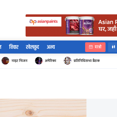
न
विचार
खेलकुद
अन्य
पात्रो
नाइट भिजन
अमेरिका
प्रतिनिधिसभा बैठक