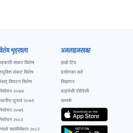
विशेष शृङ्खला
अनलाइनखबर
सहकारी संकट विशेष
हाम्रो टिम
लघुवित्त संकट विशेष
प्रयोगका सर्त
संसद् विघटन विशेष
विज्ञापन
निर्वाचन २०७४
प्राइभेसी पोलिसी
स्थानीय चुनाव २०७९
सम्पर्क
निर्वाचन २०७९
निर्वाचन २०८२
एमाले महाधिवेशन २०८२