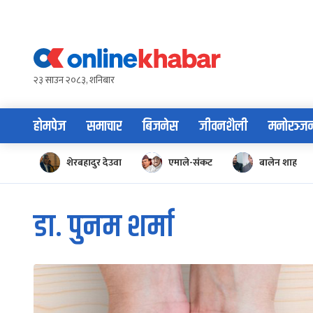
Skip
to
content
२३ साउन २०८३, शनिबार
होमपेज
समाचार
बिजनेस
जीवनशैली
मनोरञ्ज
शेरबहादुर देउवा
एमाले-संकट
बालेन शाह
डा. पुनम शर्मा