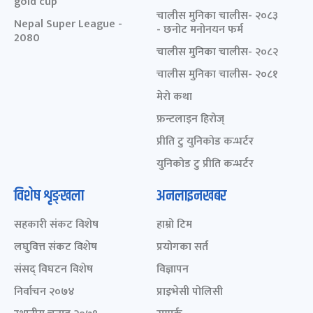
gold cup
चालीस मुनिका चालीस- २०८३
Nepal Super League -
- छनोट मनोनयन फर्म
2080
चालीस मुनिका चालीस- २०८२
चालीस मुनिका चालीस- २०८१
मेरो कथा
फ्रन्टलाइन हिरोज्
प्रीति टु युनिकोड कन्भर्टर
युनिकोड टु प्रीति कन्भर्टर
विशेष शृङ्खला
अनलाइनखबर
सहकारी संकट विशेष
हाम्रो टिम
लघुवित्त संकट विशेष
प्रयोगका सर्त
संसद् विघटन विशेष
विज्ञापन
निर्वाचन २०७४
प्राइभेसी पोलिसी