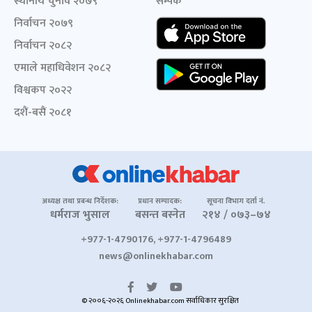
स्थानीय चुनाव २०७९
सम्पर्क
निर्वाचन २०७९
निर्वाचन २०८२
एमाले महाधिवेशन २०८२
विश्वकप २०२२
दशैं-बसैं २०८१
अध्यक्ष तथा प्रबन्ध निर्देशक:
प्रधान सम्पादक:
सूचना विभाग दर्ता नं.
धर्मराज भुसाल
बसन्त बस्नेत
२१४ / ०७३–७४
+977-1-4790176, +977-1-4796489
news@onlinekhabar.com
© २००६-२०२६ Onlinekhabar.com सर्वाधिकार सुरक्षित