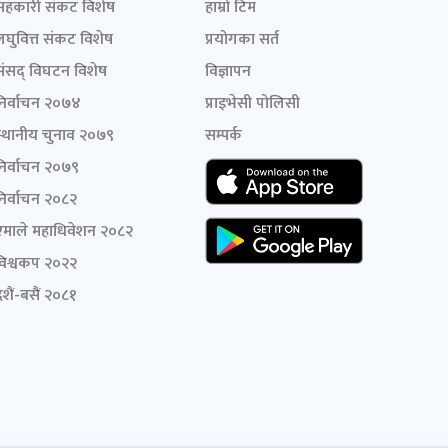
सहकारी संकट विशेष
हाम्रो टिम
लघुवित्त संकट विशेष
प्रयोगका सर्त
संसद् विघटन विशेष
विज्ञापन
निर्वाचन २०७४
प्राइभेसी पोलिसी
स्थानीय चुनाव २०७९
सम्पर्क
निर्वाचन २०७९
निर्वाचन २०८२
एमाले महाधिवेशन २०८२
विश्वकप २०२२
शैं-बसैं २०८१