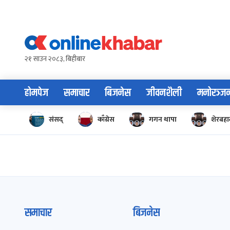
Skip
to
content
२१ साउन २०८३, बिहीबार
होमपेज
समाचार
बिजनेस
जीवनशैली
मनोरञ्ज
संसद्
काँग्रेस
गगन थापा
शेरबहाद
समाचार
बिजनेस