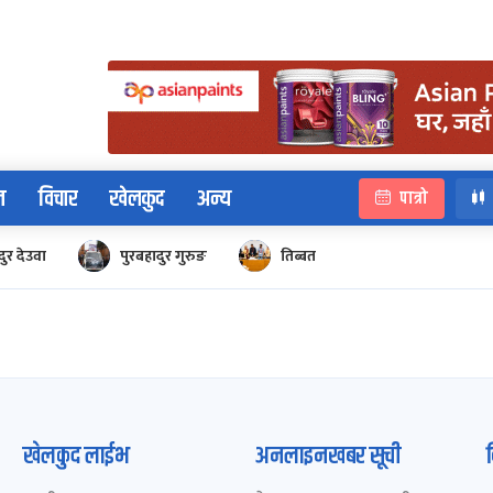
न
विचार
खेलकुद
अन्य
पात्रो
ुर देउवा
पुरबहादुर गुरुङ
तिब्बत
खेलकुद लाईभ
अनलाइनखबर सूची