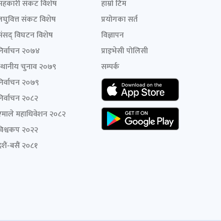
सहकारी संकट विशेष
हाम्रो टिम
लघुवित्त संकट विशेष
प्रयोगका सर्त
संसद् विघटन विशेष
विज्ञापन
निर्वाचन २०७४
प्राइभेसी पोलिसी
स्थानीय चुनाव २०७९
सम्पर्क
निर्वाचन २०७९
निर्वाचन २०८२
एमाले महाधिवेशन २०८२
विश्वकप २०२२
शैं-बसैं २०८१