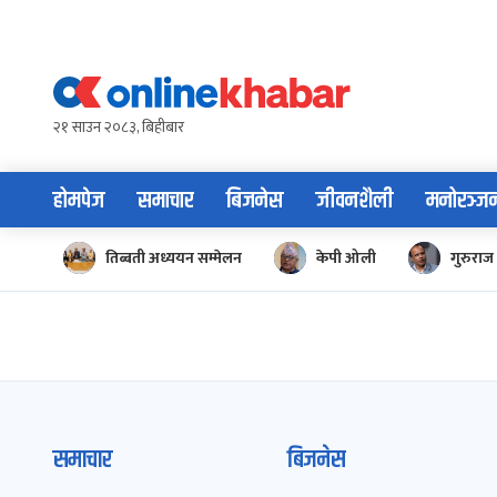
Skip
to
content
२१ साउन २०८३, बिहीबार
होमपेज
समाचार
बिजनेस
जीवनशैली
मनोरञ्ज
तिब्बती अध्ययन सम्मेलन
केपी ओली
गुरुराज 
समाचार
बिजनेस