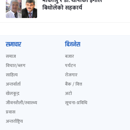
माकाजु र डा. थापाको इगोले
बिथोलेको सहकार्य
समाचार
बिजनेस
समाज
बजार
विचार/ब्लग
पर्यटन
साहित्य
रोजगार
अन्तर्वार्ता
बैंक / वित्त
खेलकुद़़
अटो
जीवनशैली/स्वास्थ्य
सूचना-प्रविधि
प्रवास
अन्तर्राष्ट्रिय