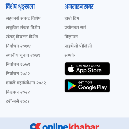
विशेष शृङ्खला
अनलाइनखबर
सहकारी संकट विशेष
हाम्रो टिम
लघुवित्त संकट विशेष
प्रयोगका सर्त
संसद् विघटन विशेष
विज्ञापन
निर्वाचन २०७४
प्राइभेसी पोलिसी
स्थानीय चुनाव २०७९
सम्पर्क
निर्वाचन २०७९
निर्वाचन २०८२
एमाले महाधिवेशन २०८२
विश्वकप २०२२
दशैं-बसैं २०८१