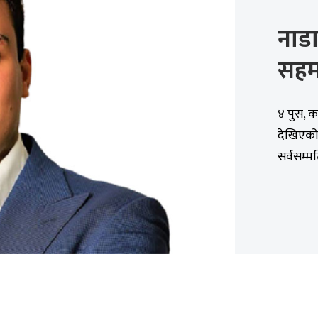
नाडा
सहमत
४ पुस, 
देखिएको
सर्वसम्मत