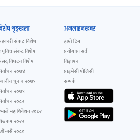
विशेष शृङ्खला
अनलाइनखबर
सहकारी संकट विशेष
हाम्रो टिम
लघुवित्त संकट विशेष
प्रयोगका सर्त
संसद् विघटन विशेष
विज्ञापन
निर्वाचन २०७४
प्राइभेसी पोलिसी
स्थानीय चुनाव २०७९
सम्पर्क
निर्वाचन २०७९
निर्वाचन २०८२
एमाले महाधिवेशन २०८२
विश्वकप २०२२
शैं-बसैं २०८१