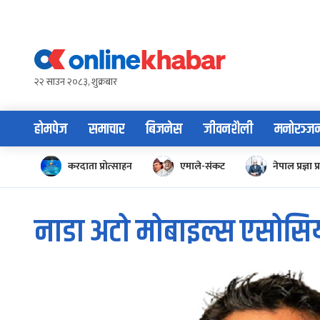
Skip
to
content
२२ साउन २०८३, शुक्रबार
होमपेज
समाचार
बिजनेस
जीवनशैली
मनोरञ्ज
करदाता प्रोत्साहन
एमाले-संकट
नेपाल प्रज्ञा प्
नाडा अटो मोबाइल्स एसोस