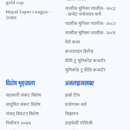
gold cup
चालीस मुनिका चालीस- २०८३
Nepal Super League -
- छनोट मनोनयन फर्म
2080
चालीस मुनिका चालीस- २०८२
चालीस मुनिका चालीस- २०८१
मेरो कथा
फ्रन्टलाइन हिरोज्
प्रीति टु युनिकोड कन्भर्टर
युनिकोड टु प्रीति कन्भर्टर
विशेष शृङ्खला
अनलाइनखबर
सहकारी संकट विशेष
हाम्रो टिम
लघुवित्त संकट विशेष
प्रयोगका सर्त
संसद् विघटन विशेष
विज्ञापन
निर्वाचन २०७४
प्राइभेसी पोलिसी