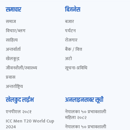
समाचार
बिजनेस
समाज
बजार
विचार/ब्लग
पर्यटन
साहित्य
रोजगार
अन्तर्वार्ता
बैंक / वित्त
खेलकुद़़
अटो
जीवनशैली/स्वास्थ्य
सूचना-प्रविधि
प्रवास
अन्तर्राष्ट्रिय
खेलकुद लाईभ
अनलाइनखबर सूची
एनपीएल २०८१
नेपालका ५० प्रभावशाली
महिला २०८२
ICC Men T20 World Cup
2024
नेपालका ५० प्रभावशाली