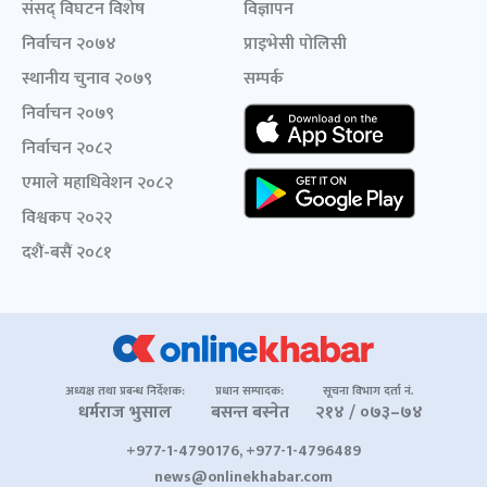
संसद् विघटन विशेष
विज्ञापन
निर्वाचन २०७४
प्राइभेसी पोलिसी
स्थानीय चुनाव २०७९
सम्पर्क
निर्वाचन २०७९
निर्वाचन २०८२
एमाले महाधिवेशन २०८२
विश्वकप २०२२
दशैं-बसैं २०८१
अध्यक्ष तथा प्रबन्ध निर्देशक:
प्रधान सम्पादक:
सूचना विभाग दर्ता नं.
धर्मराज भुसाल
बसन्त बस्नेत
२१४ / ०७३–७४
+977-1-4790176, +977-1-4796489
news@onlinekhabar.com