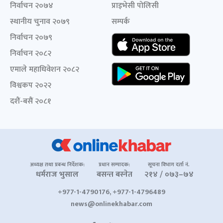
निर्वाचन २०७४
प्राइभेसी पोलिसी
स्थानीय चुनाव २०७९
सम्पर्क
निर्वाचन २०७९
निर्वाचन २०८२
एमाले महाधिवेशन २०८२
विश्वकप २०२२
दशैं-बसैं २०८१
अध्यक्ष तथा प्रबन्ध निर्देशक:
प्रधान सम्पादक:
सूचना विभाग दर्ता नं.
धर्मराज भुसाल
बसन्त बस्नेत
२१४ / ०७३–७४
+977-1-4790176, +977-1-4796489
news@onlinekhabar.com