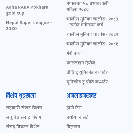
नेपालका ५० प्रभावशाली
Aaha RARA Pokhara
महिला २०८०
gold cup
चालीस मुनिका चालीस- २०८३
Nepal Super League -
- छनोट मनोनयन फर्म
2080
चालीस मुनिका चालीस- २०८२
चालीस मुनिका चालीस- २०८१
मेरो कथा
फ्रन्टलाइन हिरोज्
प्रीति टु युनिकोड कन्भर्टर
युनिकोड टु प्रीति कन्भर्टर
विशेष शृङ्खला
अनलाइनखबर
सहकारी संकट विशेष
हाम्रो टिम
लघुवित्त संकट विशेष
प्रयोगका सर्त
संसद् विघटन विशेष
विज्ञापन