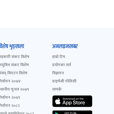
विशेष शृङ्खला
अनलाइनखबर
सहकारी संकट विशेष
हाम्रो टिम
लघुवित्त संकट विशेष
प्रयोगका सर्त
संसद् विघटन विशेष
विज्ञापन
निर्वाचन २०७४
प्राइभेसी पोलिसी
स्थानीय चुनाव २०७९
सम्पर्क
निर्वाचन २०७९
निर्वाचन २०८२
एमाले महाधिवेशन २०८२