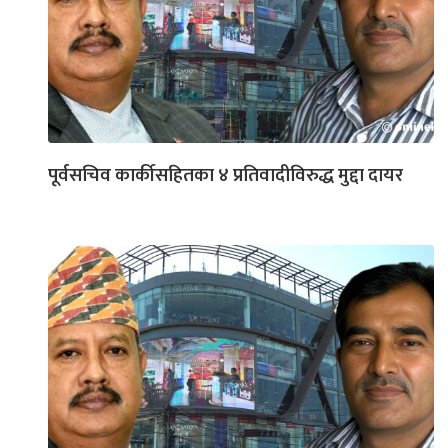
पूर्वसचिव कार्कीसहितका ४ प्रतिवादीविरुद्ध मुद्दा दायर