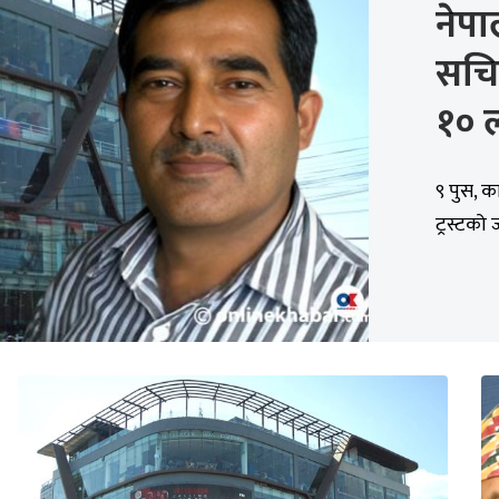
नेपा
सचि
१० 
९ पुस, क
ट्रस्टको 