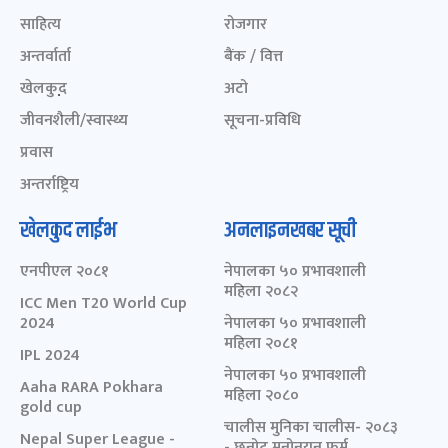
साहित्य
रोजगार
अन्तर्वार्ता
बैंक / वित्त
खेलकुद़़
अटो
जीवनशैली/स्वास्थ्य
सूचना-प्रविधि
प्रवास
अन्तर्राष्ट्रिय
खेलकुद लाईभ
अनलाइनखबर सूची
एनपीएल २०८१
नेपालका ५० प्रभावशाली
महिला २०८२
ICC Men T20 World Cup
2024
नेपालका ५० प्रभावशाली
महिला २०८१
IPL 2024
नेपालका ५० प्रभावशाली
Aaha RARA Pokhara
महिला २०८०
gold cup
चालीस मुनिका चालीस- २०८३
Nepal Super League -
- छनोट मनोनयन फर्म