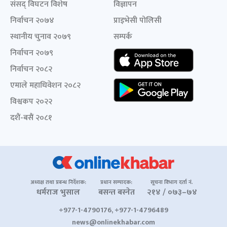
संसद् विघटन विशेष
विज्ञापन
निर्वाचन २०७४
प्राइभेसी पोलिसी
स्थानीय चुनाव २०७९
सम्पर्क
निर्वाचन २०७९
निर्वाचन २०८२
एमाले महाधिवेशन २०८२
विश्वकप २०२२
दशैं-बसैं २०८१
अध्यक्ष तथा प्रबन्ध निर्देशक:
प्रधान सम्पादक:
सूचना विभाग दर्ता नं.
धर्मराज भुसाल
बसन्त बस्नेत
२१४ / ०७३–७४
+977-1-4790176, +977-1-4796489
news@onlinekhabar.com