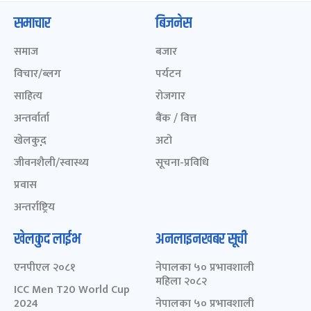
समाचार
बिजनेस
समाज
बजार
विचार/ब्लग
पर्यटन
साहित्य
रोजगार
अन्तर्वार्ता
बैंक / वित्त
खेलकुद़़
अटो
जीवनशैली/स्वास्थ्य
सूचना-प्रविधि
प्रवास
अन्तर्राष्ट्रिय
खेलकुद लाईभ
अनलाइनखबर सूची
एनपीएल २०८१
नेपालका ५० प्रभावशाली
महिला २०८२
ICC Men T20 World Cup
2024
नेपालका ५० प्रभावशाली