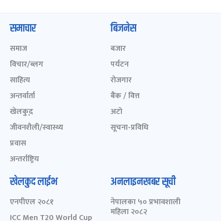
समाचार
बिजनेस
समाज
बजार
विचार/ब्लग
पर्यटन
साहित्य
रोजगार
अन्तर्वार्ता
बैंक / वित्त
खेलकुद़़
अटो
जीवनशैली/स्वास्थ्य
सूचना-प्रविधि
प्रवास
अन्तर्राष्ट्रिय
खेलकुद लाईभ
अनलाइनखबर सूची
एनपीएल २०८१
नेपालका ५० प्रभावशाली
महिला २०८२
ICC Men T20 World Cup