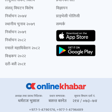
लघुवित्त संकट विशेष
प्रयोगका सर्त
संसद् विघटन विशेष
विज्ञापन
निर्वाचन २०७४
प्राइभेसी पोलिसी
स्थानीय चुनाव २०७९
सम्पर्क
निर्वाचन २०७९
निर्वाचन २०८२
एमाले महाधिवेशन २०८२
विश्वकप २०२२
दशैं-बसैं २०८१
अध्यक्ष तथा प्रबन्ध निर्देशक:
प्रधान सम्पादक:
सूचना विभाग दर्ता नं.
धर्मराज भुसाल
बसन्त बस्नेत
२१४ / ०७३–७४
+977-1-4790176, +977-1-4796489