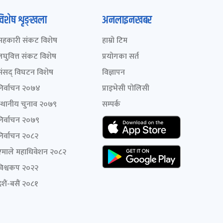
विशेष शृङ्खला
अनलाइनखबर
सहकारी संकट विशेष
हाम्रो टिम
लघुवित्त संकट विशेष
प्रयोगका सर्त
संसद् विघटन विशेष
विज्ञापन
निर्वाचन २०७४
प्राइभेसी पोलिसी
स्थानीय चुनाव २०७९
सम्पर्क
निर्वाचन २०७९
निर्वाचन २०८२
एमाले महाधिवेशन २०८२
विश्वकप २०२२
शैं-बसैं २०८१