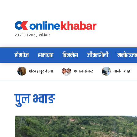
Skip
to
content
२३ साउन २०८३, शनिबार
होमपेज
समाचार
बिजनेस
जीवनशैली
मनोरञ्ज
शेरबहादुर देउवा
एमाले-संकट
बालेन शाह
पुल भ्वाङ