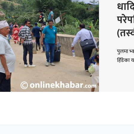
धादि
परेप
(तस्
पुलमा भ्व
हिँडेका य