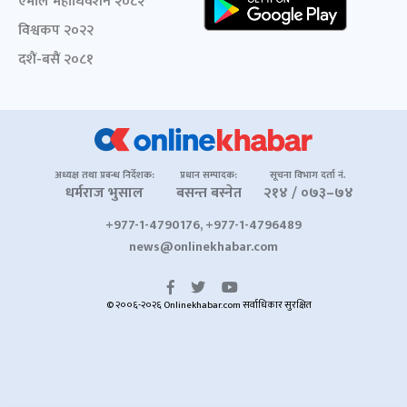
एमाले महाधिवेशन २०८२
विश्वकप २०२२
दशैं-बसैं २०८१
अध्यक्ष तथा प्रबन्ध निर्देशक:
प्रधान सम्पादक:
सूचना विभाग दर्ता नं.
धर्मराज भुसाल
बसन्त बस्नेत
२१४ / ०७३–७४
+977-1-4790176, +977-1-4796489
news@onlinekhabar.com
© २००६-२०२६ Onlinekhabar.com सर्वाधिकार सुरक्षित