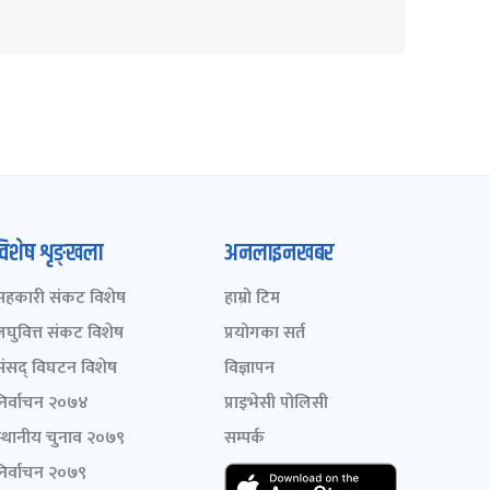
विशेष शृङ्खला
अनलाइनखबर
सहकारी संकट विशेष
हाम्रो टिम
लघुवित्त संकट विशेष
प्रयोगका सर्त
संसद् विघटन विशेष
विज्ञापन
निर्वाचन २०७४
प्राइभेसी पोलिसी
स्थानीय चुनाव २०७९
सम्पर्क
निर्वाचन २०७९