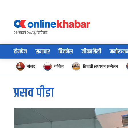
Skip
to
content
२१ साउन २०८३, बिहीबार
होमपेज
समाचार
बिजनेस
जीवनशैली
मनोरञ्ज
संसद्
काँग्रेस
तिब्बती अध्ययन सम्मेलन
प्रसव पीडा