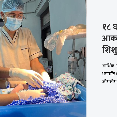
१८ घ
आकस
शिशु 
आर्थिक अ
भएपछि १
जोमसोम..