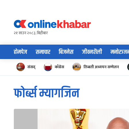
Skip
to
content
२१ साउन २०८३, बिहीबार
होमपेज
समाचार
बिजनेस
जीवनशैली
मनोरञ्ज
संसद्
काँग्रेस
तिब्बती अध्ययन सम्मेलन
फोर्ब्स म्यागजिन