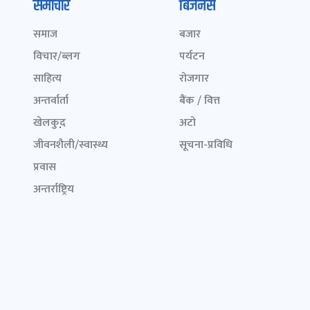
समाचार
बिजनेस
समाज
बजार
विचार/ब्लग
पर्यटन
साहित्य
रोजगार
अन्तर्वार्ता
बैंक / वित्त
खेलकुद़़
अटो
जीवनशैली/स्वास्थ्य
सूचना-प्रविधि
प्रवास
अन्तर्राष्ट्रिय