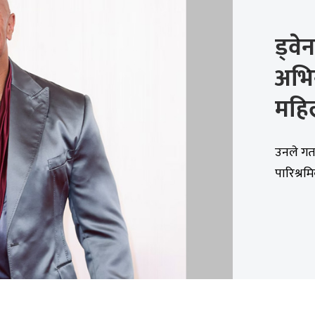
ड्वे
अभिन
महि
उनले गतव
पारिश्रम