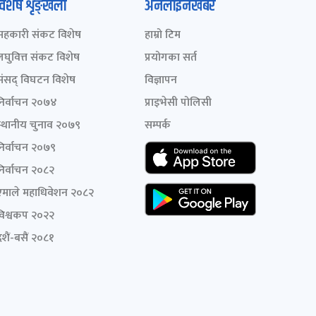
विशेष शृङ्खला
अनलाइनखबर
सहकारी संकट विशेष
हाम्रो टिम
लघुवित्त संकट विशेष
प्रयोगका सर्त
संसद् विघटन विशेष
विज्ञापन
निर्वाचन २०७४
प्राइभेसी पोलिसी
स्थानीय चुनाव २०७९
सम्पर्क
निर्वाचन २०७९
निर्वाचन २०८२
एमाले महाधिवेशन २०८२
विश्वकप २०२२
शैं-बसैं २०८१