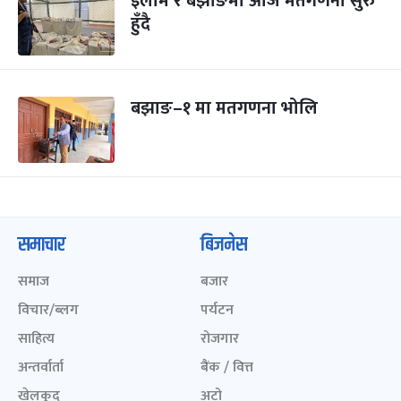
इलाम र बझाङमा आज मतगणना सुरु
हुँदै
बझाङ–१ मा मतगणना भोलि
समाचार
बिजनेस
समाज
बजार
विचार/ब्लग
पर्यटन
साहित्य
रोजगार
अन्तर्वार्ता
बैंक / वित्त
खेलकुद़़
अटो