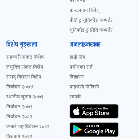
मेरो कथा
फ्रन्टलाइन हिरोज्
प्रीति टु युनिकोड कन्भर्टर
युनिकोड टु प्रीति कन्भर्टर
विशेष शृङ्खला
अनलाइनखबर
सहकारी संकट विशेष
हाम्रो टिम
लघुवित्त संकट विशेष
प्रयोगका सर्त
संसद् विघटन विशेष
विज्ञापन
निर्वाचन २०७४
प्राइभेसी पोलिसी
स्थानीय चुनाव २०७९
सम्पर्क
निर्वाचन २०७९
निर्वाचन २०८२
एमाले महाधिवेशन २०८२
विश्वकप २०२२