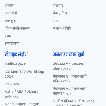
साहित्य
रोजगार
अन्तर्वार्ता
बैंक / वित्त
खेलकुद़़
अटो
जीवनशैली/स्वास्थ्य
सूचना-प्रविधि
प्रवास
अन्तर्राष्ट्रिय
खेलकुद लाईभ
अनलाइनखबर सूची
एनपीएल २०८१
नेपालका ५० प्रभावशाली
महिला २०८२
ICC Men T20 World Cup
2024
नेपालका ५० प्रभावशाली
महिला २०८१
IPL 2024
नेपालका ५० प्रभावशाली
Aaha RARA Pokhara
महिला २०८०
gold cup
चालीस मुनिका चालीस- २०८३
Nepal Super League -
- छनोट मनोनयन फर्म