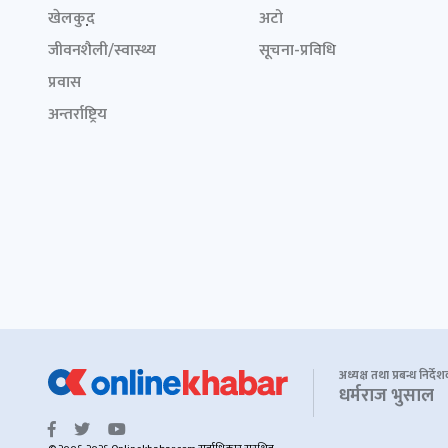
खेलकुद़़
अटो
जीवनशैली/स्वास्थ्य
सूचना-प्रविधि
प्रवास
अन्तर्राष्ट्रिय
अध्यक्ष तथा प्रबन्ध निर्दे
धर्मराज भुसाल