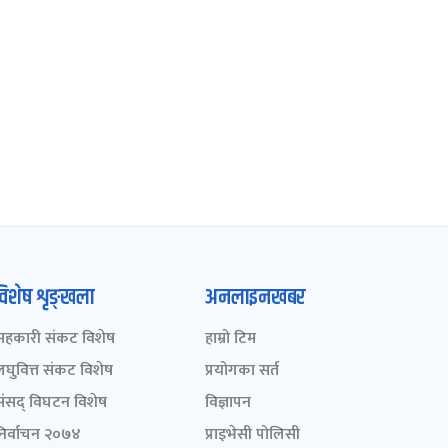
विशेष शृङ्खला
अनलाइनखबर
सहकारी संकट विशेष
हाम्रो टिम
लघुवित्त संकट विशेष
प्रयोगका सर्त
संसद् विघटन विशेष
विज्ञापन
निर्वाचन २०७४
प्राइभेसी पोलिसी