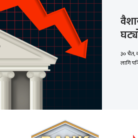
वैश
घट्य
३० चैत, 
लागि पनि