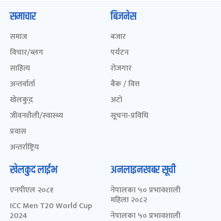
समाचार
बिजनेस
समाज
बजार
विचार/ब्लग
पर्यटन
साहित्य
रोजगार
अन्तर्वार्ता
बैंक / वित्त
खेलकुद़़
अटो
जीवनशैली/स्वास्थ्य
सूचना-प्रविधि
प्रवास
अन्तर्राष्ट्रिय
खेलकुद लाईभ
अनलाइनखबर सूची
एनपीएल २०८१
नेपालका ५० प्रभावशाली
महिला २०८२
ICC Men T20 World Cup
2024
नेपालका ५० प्रभावशाली