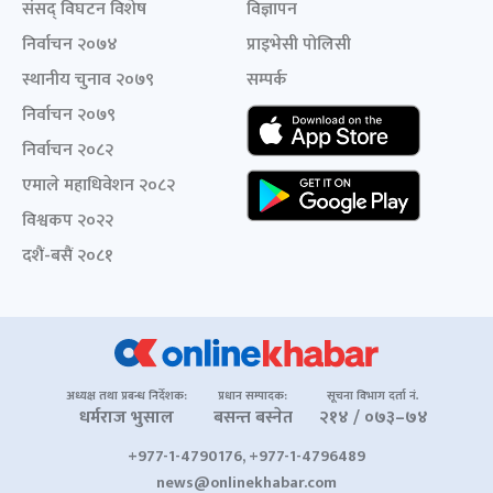
संसद् विघटन विशेष
विज्ञापन
निर्वाचन २०७४
प्राइभेसी पोलिसी
स्थानीय चुनाव २०७९
सम्पर्क
निर्वाचन २०७९
निर्वाचन २०८२
एमाले महाधिवेशन २०८२
विश्वकप २०२२
दशैं-बसैं २०८१
अध्यक्ष तथा प्रबन्ध निर्देशक:
प्रधान सम्पादक:
सूचना विभाग दर्ता नं.
धर्मराज भुसाल
बसन्त बस्नेत
२१४ / ०७३–७४
+977-1-4790176, +977-1-4796489
news@onlinekhabar.com