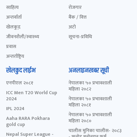
साहित्य
रोजगार
अन्तर्वार्ता
बैंक / वित्त
खेलकुद़़
अटो
जीवनशैली/स्वास्थ्य
सूचना-प्रविधि
प्रवास
अन्तर्राष्ट्रिय
खेलकुद लाईभ
अनलाइनखबर सूची
एनपीएल २०८१
नेपालका ५० प्रभावशाली
महिला २०८२
ICC Men T20 World Cup
2024
नेपालका ५० प्रभावशाली
महिला २०८१
IPL 2024
नेपालका ५० प्रभावशाली
Aaha RARA Pokhara
महिला २०८०
gold cup
चालीस मुनिका चालीस- २०८३
Nepal Super League -
- छनोट मनोनयन फर्म