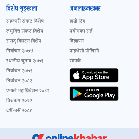
विशेष शृङ्खला
अनलाइनखबर
सहकारी संकट विशेष
हाम्रो टिम
लघुवित्त संकट विशेष
प्रयोगका सर्त
संसद् विघटन विशेष
विज्ञापन
निर्वाचन २०७४
प्राइभेसी पोलिसी
स्थानीय चुनाव २०७९
सम्पर्क
निर्वाचन २०७९
निर्वाचन २०८२
एमाले महाधिवेशन २०८२
विश्वकप २०२२
दशैं-बसैं २०८१