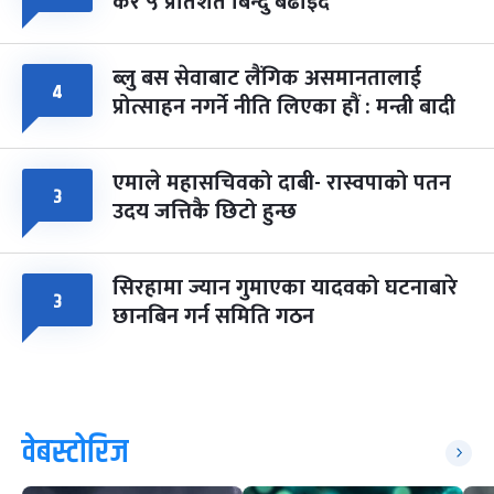
कर ५ प्रतिशत बिन्दु बढाइँदै
ब्लु बस सेवाबाट लैंगिक असमानतालाई
४
प्रोत्साहन नगर्ने नीति लिएका हौं : मन्त्री बादी
एमाले महासचिवको दाबी- रास्वपाको पतन
३
उदय जत्तिकै छिटो हुन्छ
सिरहामा ज्यान गुमाएका यादवको घटनाबारे
३
छानबिन गर्न समिति गठन
वेबस्टोरिज