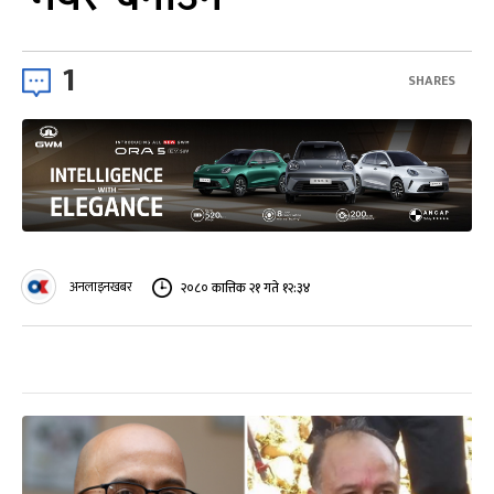
1
SHARES
अनलाइनखबर
२०८० कात्तिक २१ गते १२:३४