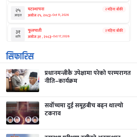
घटस्थापना
२ महिना बाँकी
२५
-
असोज २५, २०८३
Oct 11, 2026
आइत
फूलपाती
२ महिना बाँकी
३१
-
असोज ३१ , २०८३
Oct 17, 2026
शनि
कार्तिक सङ्क्रान्ति
२ महिना बाँकी
१
सिफारिस
-
कार्तिक १, २०८३
Oct 18, 2026
आइत
प्रधानमन्त्रीकै उपेक्षामा परेको परम्परागत
महानवमी
२ महिना बाँकी
३
-
नीति–कार्यक्रम
कार्तिक ३, २०८३
Oct 20, 2026
मंगल
विजयादशमी
२ महिना बाँकी
४
-
कार्तिक ४, २०८३
Oct 21, 2026
बुध
सर्वोच्चमा दुई समूहबीच बढ्न थाल्यो
टकराव
पापा‌ङ्कुशा एकादशी व्रत
२ महिना बाँकी
५
-
कार्तिक ५, २०८३
Oct 22, 2026
बिहि