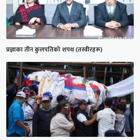
प्रज्ञाका तीन कुलपतिको शपथ (तस्वीरहरू)