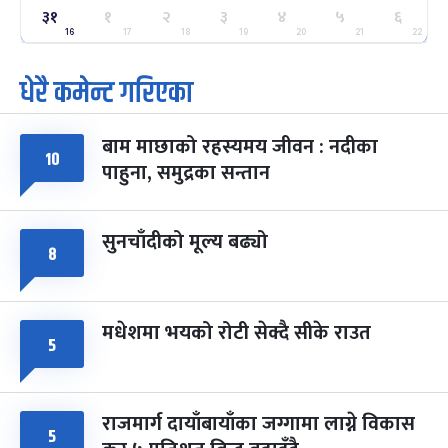
३१
ग्याल्पो ल्होसार
१
२
३
४
५
६
७ महिना बाँकी
२५
-
फाल्गुन २५, २०८३
Mar 9, 2027
मंगल
16
17
18
19
20
21
22
धेरै कमेन्ट गरिएका
पूर्णिमा व्रत
७ महिना बाँकी
७
-
चैत्र ७, २०८३
Mar 21, 2027
आइत
बाम माछाको रहस्यमय जीवन : नदीका
फागुपूर्णिमा
१०
७ महिना बाँकी
८
पाहुना, समुद्रका सन्तान
-
चैत्र ८, २०८३
Mar 22, 2027
सोम
सुनचाँदीको मूल्य बढ्यो
८
मधेशमा भयको रोटी सेक्दै सीके राउत
५
राजमार्ग दायाँबायाँका जग्गामा लाग्ने विकास
५