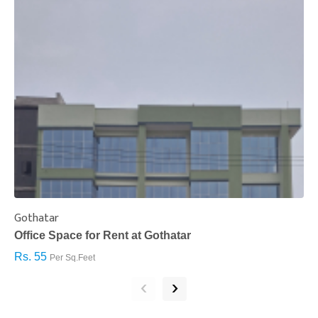
Gothatar
S
Office Space for Rent at Gothatar
H
Rs. 55
R
Per Sq.Feet
‹
›