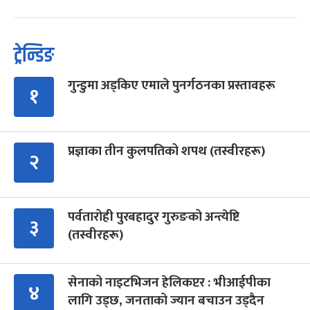
ट्रेन्डिङ
गुन्डुमा अड्किए एमाले पुनर्गठनका प्रस्तावहरू
१
प्रज्ञाका तीन कुलपतिको शपथ (तस्वीरहरू)
२
पर्वतारोही पुरबहादुर गुरुङको अन्त्येष्टि
३
(तस्वीरहरू)
सेनाको नाइटभिजन हेलिकप्टर : भीआईपीका
४
लागि उड्छ, जनताको ज्यान बचाउन उड्दैन