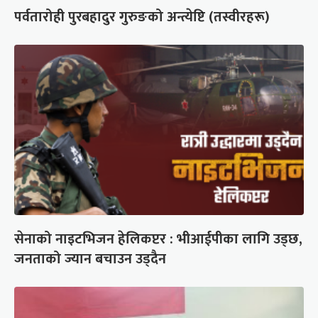
पर्वतारोही पुरबहादुर गुरुङको अन्त्येष्टि (तस्वीरहरू)
सेनाको नाइटभिजन हेलिकप्टर : भीआईपीका लागि उड्छ,
जनताको ज्यान बचाउन उड्दैन