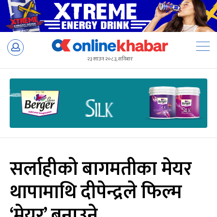
Skip
to
२३ साउन २०८३, शनिबार
content
सर्लाहीको बागमतीका मेयर
थापामाथि दीपेन्द्रले फिल्म
‘मेयर’ बनाउने