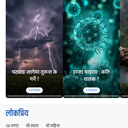
चट्याङ लागेमा तुरुन्त के
हान्ता भाइरस : कति
गर्ने ?
घातक ?
9
STORIES
8
STORIES
लोकप्रिय
२४ घण्टा
यो साता
यो महिना