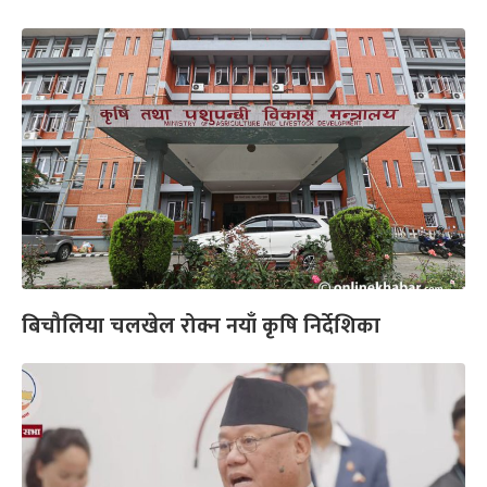
बिचौलिया चलखेल रोक्न नयाँ कृषि निर्देशिका