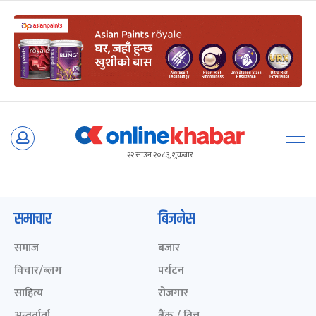
Skip
to
२२ साउन २०८३, शुक्रबार
content
समाचार
बिजनेस
समाज
बजार
विचार/ब्लग
पर्यटन
साहित्य
रोजगार
अन्तर्वार्ता
बैंक / वित्त