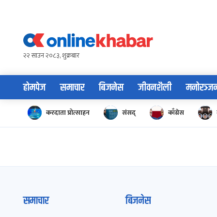
Skip
to
content
२२ साउन २०८३, शुक्रबार
होमपेज
समाचार
बिजनेस
जीवनशैली
मनोरञ्ज
करदाता प्रोत्साहन
संसद्
काँग्रेस
समाचार
बिजनेस