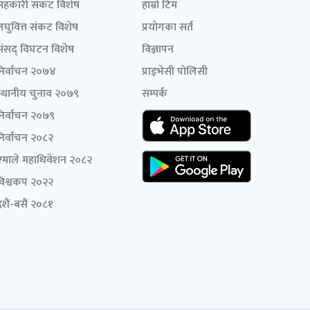
सहकारी संकट विशेष
हाम्रो टिम
लघुवित्त संकट विशेष
प्रयोगका सर्त
संसद् विघटन विशेष
विज्ञापन
निर्वाचन २०७४
प्राइभेसी पोलिसी
स्थानीय चुनाव २०७९
सम्पर्क
निर्वाचन २०७९
निर्वाचन २०८२
एमाले महाधिवेशन २०८२
विश्वकप २०२२
शैं-बसैं २०८१