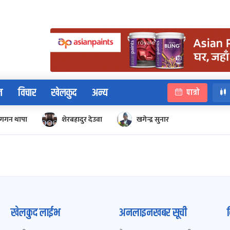
न
विचार
खेलकुद
अन्य
पात्रो
गगन थापा
शेरबहादुर देउवा
खगेन्द्र सुनार
खेलकुद लाईभ
अनलाइनखबर सूची