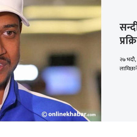
सन्
प्रक
२७ भदौ, 
लामिछाने