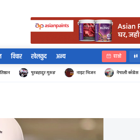
न
विचार
खेलकुद
अन्य
पात्रो
रतिष्ठान
पुरबहादुर गुरुङ
नाइट भिजन
नेपाली काँग्रेस