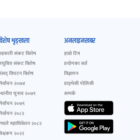
विशेष शृङ्खला
अनलाइनखबर
सहकारी संकट विशेष
हाम्रो टिम
लघुवित्त संकट विशेष
प्रयोगका सर्त
संसद् विघटन विशेष
विज्ञापन
निर्वाचन २०७४
प्राइभेसी पोलिसी
स्थानीय चुनाव २०७९
सम्पर्क
निर्वाचन २०७९
निर्वाचन २०८२
एमाले महाधिवेशन २०८२
विश्वकप २०२२