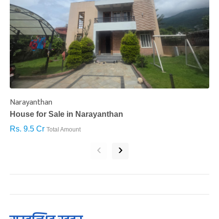
Narayanthan
I
House for Sale in Narayanthan
H
Rs. 9.5 Cr
R
Total Amount
‹
›