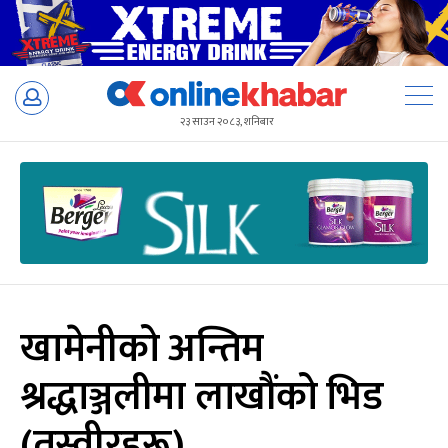
Skip
to
२३ साउन २०८३, शनिबार
content
खामेनीको अन्तिम
श्रद्धाञ्जलीमा लाखौंको भिड
(तस्वीरहरू)