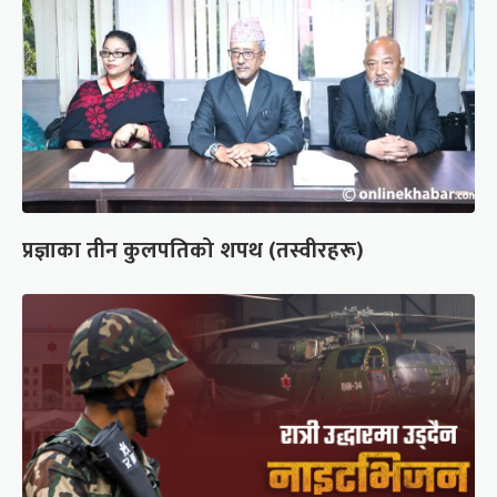
प्रज्ञाका तीन कुलपतिको शपथ (तस्वीरहरू)