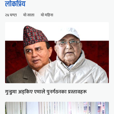
लोकप्रिय
२४ घण्टा
यो साता
यो महिना
गुन्डुमा अड्किए एमाले पुनर्गठनका प्रस्तावहरू