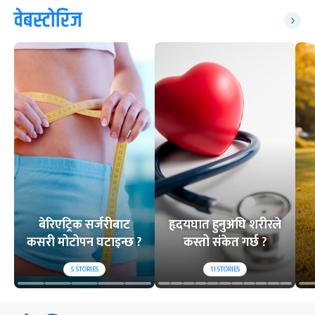
वेबस्टोरिज
बेरिएट्रिक सर्जरीबाट
हृदयघात हुनुअघि शरीरले
कसरी मोटोपन घटाइन्छ ?
कस्तो संकेत गर्छ ?
5
STORIES
11
STORIES