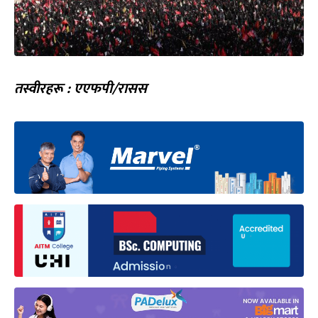
तस्वीरहरू : एएफपी/रासस