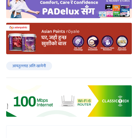
आयतुल्लाह अलि खामेनी