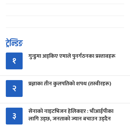
ट्रेन्डिङ
गुन्डुमा अड्किए एमाले पुनर्गठनका प्रस्तावहरू
१
प्रज्ञाका तीन कुलपतिको शपथ (तस्वीरहरू)
२
सेनाको नाइटभिजन हेलिकप्टर : भीआईपीका
३
लागि उड्छ, जनताको ज्यान बचाउन उड्दैन