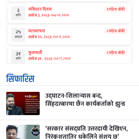
संविधान दिवस
१ महिना बाँकी
३
-
असोज ३, २०८३
Sep 19, 2026
शनि
घटस्थापना
२ महिना बाँकी
२५
-
असोज २५, २०८३
Oct 11, 2026
आइत
फूलपाती
२ महिना बाँकी
३१
-
असोज ३१ , २०८३
Oct 17, 2026
शनि
कार्तिक सङ्क्रान्ति
२ महिना बाँकी
१
सिफारिस
-
कार्तिक १, २०८३
Oct 18, 2026
आइत
उद्घाटन-शिलान्यास बन्द,
महानवमी
२ महिना बाँकी
३
-
सिंहदरबारमा छैन कार्यकर्ताको झुन्ड
कार्तिक ३, २०८३
Oct 20, 2026
मंगल
विजयादशमी
२ महिना बाँकी
४
-
कार्तिक ४, २०८३
Oct 21, 2026
बुध
‘सरकार संसद्प्रति उत्तरदायी देखिएन,
निरंकुशतातिर धकेलिने संशय छ’