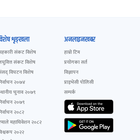
विशेष शृङ्खला
अनलाइनखबर
सहकारी संकट विशेष
हाम्रो टिम
लघुवित्त संकट विशेष
प्रयोगका सर्त
संसद् विघटन विशेष
विज्ञापन
निर्वाचन २०७४
प्राइभेसी पोलिसी
स्थानीय चुनाव २०७९
सम्पर्क
निर्वाचन २०७९
निर्वाचन २०८२
एमाले महाधिवेशन २०८२
विश्वकप २०२२