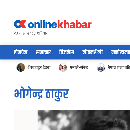
Skip
to
content
२३ साउन २०८३, शनिबार
होमपेज
समाचार
बिजनेस
जीवनशैली
मनोरञ्ज
शेरबहादुर देउवा
एमाले-संकट
नेपाल प्रज्ञा प्रत
भोगेन्द्र ठाकुर