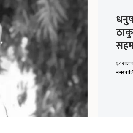
धनुष
ठाकु
सहम
१८ साउन
नगरपालिक