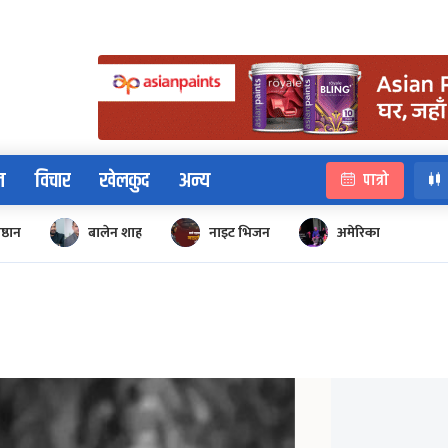
न
विचार
खेलकुद
अन्य
पात्रो
िष्ठान
बालेन शाह
नाइट भिजन
अमेरिका