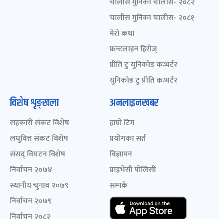
चालीस मुनिका चालीस- २०८२
चालीस मुनिका चालीस- २०८१
मेरो कथा
फ्रन्टलाइन हिरोज्
प्रीति टु युनिकोड कन्भर्टर
युनिकोड टु प्रीति कन्भर्टर
विशेष शृङ्खला
अनलाइनखबर
सहकारी संकट विशेष
हाम्रो टिम
लघुवित्त संकट विशेष
प्रयोगका सर्त
संसद् विघटन विशेष
विज्ञापन
निर्वाचन २०७४
प्राइभेसी पोलिसी
स्थानीय चुनाव २०७९
सम्पर्क
निर्वाचन २०७९
निर्वाचन २०८२