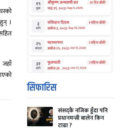
श्रीकृष्ण जन्माष्टमी व्रत
२९ दिन बाँकी
१९
-
भाद्र १९, २०८३
Sep 4, 2026
शुक्र
 घरको
ुन् ।
संविधान दिवस
१ महिना बाँकी
३
-
असोज ३, २०८३
Sep 19, 2026
शनि
तसहित
घटस्थापना
२ महिना बाँकी
२५
-
असोज २५, २०८३
Oct 11, 2026
आइत
 जहाँ
फूलपाती
२ महिना बाँकी
३१
-
असोज ३१ , २०८३
Oct 17, 2026
शनि
नाएको
कार्तिक सङ्क्रान्ति
२ महिना बाँकी
१
सिफारिस
-
कार्तिक १, २०८३
Oct 18, 2026
आइत
महानवमी
२ महिना बाँकी
३
-
कार्तिक ३, २०८३
Oct 20, 2026
मंगल
संसद्कै नजिक हुँदा पनि
प्रधानमन्त्री बालेन किन
विजयादशमी
२ महिना बाँकी
४
टाढा ?