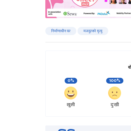
निर्माणाधीन घर
मजदुरको मृत्यु
य
0%
100%
खुसी
दुःखी