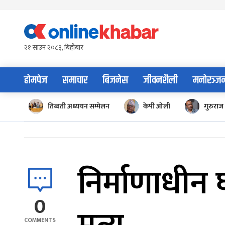
Skip
to
content
२१ साउन २०८३, बिहीबार
होमपेज
समाचार
बिजनेस
जीवनशैली
मनोरञ्ज
तिब्बती अध्ययन सम्मेलन
केपी ओली
गुरुराज 
निर्माणाधीन
0
COMMENTS