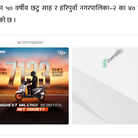
का ५० वर्षीय छटु साह र हरिपुर्वा नगरपालिका–२ का ४० व
को छ ।