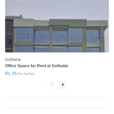
Gothatar
S
Office Space for Rent at Gothatar
H
Rs. 55
R
Per Sq.Feet
‹
›