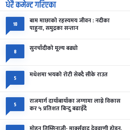
धेरै कमेन्ट गरिएका
पूर्णिमा व्रत
७ महिना बाँकी
७
-
चैत्र ७, २०८३
Mar 21, 2027
आइत
बाम माछाको रहस्यमय जीवन : नदीका
१०
फागुपूर्णिमा
७ महिना बाँकी
८
पाहुना, समुद्रका सन्तान
-
चैत्र ८, २०८३
Mar 22, 2027
सोम
सुनचाँदीको मूल्य बढ्यो
८
मधेशमा भयको रोटी सेक्दै सीके राउत
५
राजमार्ग दायाँबायाँका जग्गामा लाग्ने विकास
५
कर ५ प्रतिशत बिन्दु बढाइँदै
मोहन तिम्सिनाजी- मार्क्सवाद देववाणी होइन,