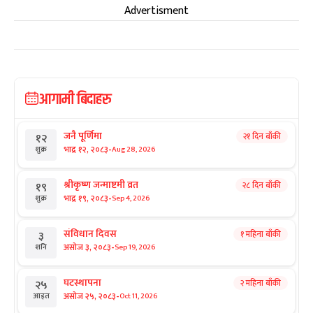
Advertisment
आगामी बिदाहरु
जनै पूर्णिमा
२१ दिन बाँकी
१२
-
भाद्र १२, २०८३
Aug 28, 2026
शुक्र
श्रीकृष्ण जन्माष्टमी व्रत
२८ दिन बाँकी
१९
-
भाद्र १९, २०८३
Sep 4, 2026
शुक्र
संविधान दिवस
१ महिना बाँकी
३
-
असोज ३, २०८३
Sep 19, 2026
शनि
घटस्थापना
२ महिना बाँकी
२५
-
असोज २५, २०८३
Oct 11, 2026
आइत