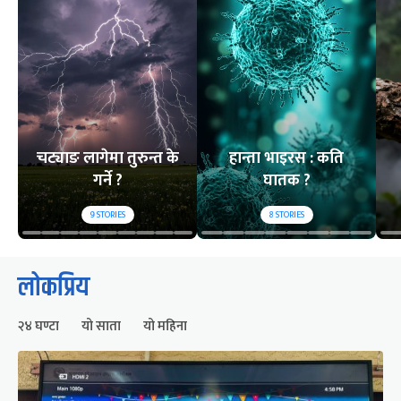
चट्याङ लागेमा तुरुन्त के
हान्ता भाइरस : कति
गर्ने ?
घातक ?
9
STORIES
8
STORIES
लोकप्रिय
२४ घण्टा
यो साता
यो महिना