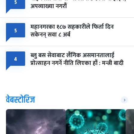
५
अपव्याख्या नगरौं
महानगरका १८७ सहकारीले फिर्ता दिन
५
सकेनन् सवा ८ अर्ब
ब्लु बस सेवाबाट लैंगिक असमानतालाई
४
प्रोत्साहन नगर्ने नीति लिएका हौं : मन्त्री बादी
वेबस्टोरिज