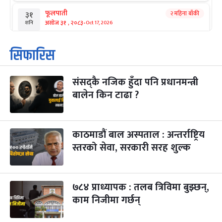
फूलपाती
२ महिना बाँकी
३१
-
असोज ३१ , २०८३
Oct 17, 2026
शनि
कार्तिक सङ्क्रान्ति
२ महिना बाँकी
१
सिफारिस
-
कार्तिक १, २०८३
Oct 18, 2026
आइत
संसद्कै नजिक हुँदा पनि प्रधानमन्त्री
महानवमी
२ महिना बाँकी
३
-
बालेन किन टाढा ?
कार्तिक ३, २०८३
Oct 20, 2026
मंगल
विजयादशमी
२ महिना बाँकी
४
-
कार्तिक ४, २०८३
Oct 21, 2026
बुध
काठमाडौं बाल अस्पताल : अन्तर्राष्ट्रिय
स्तरको सेवा, सरकारी सरह शुल्क
पापा‌ङ्कुशा एकादशी व्रत
२ महिना बाँकी
५
-
कार्तिक ५, २०८३
Oct 22, 2026
बिहि
७८४ प्राध्यापक : तलब त्रिविमा बुझ्छन्,
कुकुर तिहार
३ महिना बाँकी
२२
-
कार्तिक २२, २०८३
काम निजीमा गर्छन्
Nov 8, 2026
आइत
गाई पूजा
३ महिना बाँकी