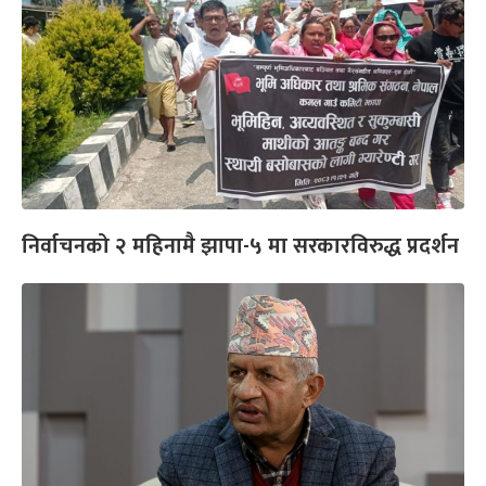
निर्वाचनको २ महिनामै झापा-५ मा सरकारविरुद्ध प्रदर्शन