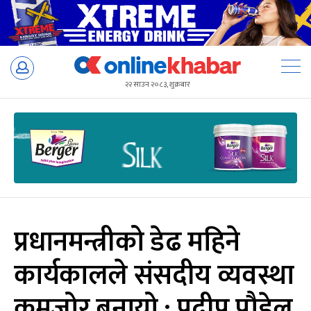
Skip
to
२२ साउन २०८३, शुक्रबार
content
प्रधानमन्त्रीको डेढ महिने
कार्यकालले संसदीय व्यवस्था
कमजोर बनायो : प्रदीप पौडेल