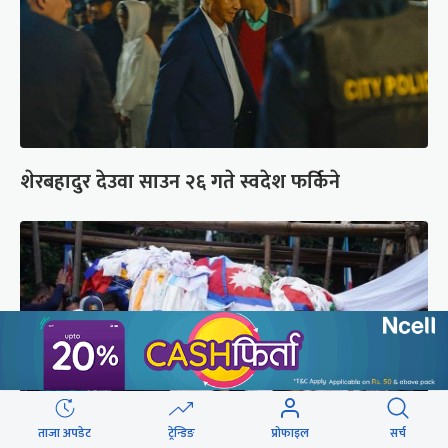
शेरबहादुर देउवा साउन २६ गते स्वदेश फर्किने
ताजा अपडेट
ट्रेन्डिङ
प्रोफाइल
सर्च