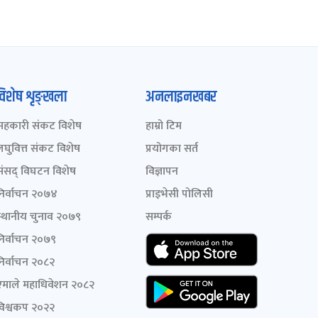
विशेष शृङ्खला
अनलाइनखबर
सहकारी संकट विशेष
हाम्रो टिम
लघुवित्त संकट विशेष
प्रयोगका सर्त
संसद् विघटन विशेष
विज्ञापन
निर्वाचन २०७४
प्राइभेसी पोलिसी
स्थानीय चुनाव २०७९
सम्पर्क
निर्वाचन २०७९
निर्वाचन २०८२
एमाले महाधिवेशन २०८२
विश्वकप २०२२