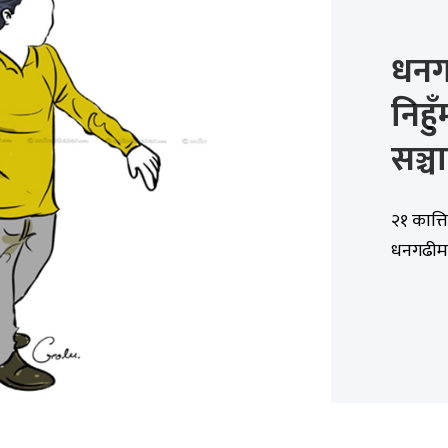
धनग
निहु
सञ्च
२१ कात्त
धनगढीमा 