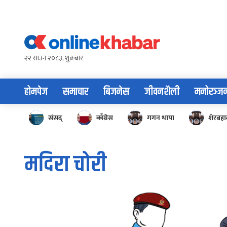
Skip
to
content
२२ साउन २०८३, शुक्रबार
होमपेज
समाचार
बिजनेस
जीवनशैली
मनोरञ्ज
संसद्
काँग्रेस
गगन थापा
शेरबहाद
मदिरा चोरी