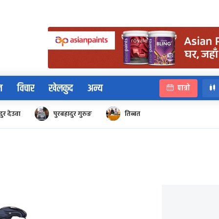
न
विचार
खेलकुद
अन्य
पात्रो
ुर देउवा
पुरबहादुर गुरुङ
तिब्बत