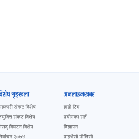
विशेष शृङ्खला
अनलाइनखबर
सहकारी संकट विशेष
हाम्रो टिम
लघुवित्त संकट विशेष
प्रयोगका सर्त
संसद् विघटन विशेष
विज्ञापन
निर्वाचन २०७४
प्राइभेसी पोलिसी