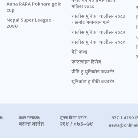
नेपालका ५० प्रभावशाली
Aaha RARA Pokhara gold
महिला २०८०
cup
चालीस मुनिका चालीस- २०८३
Nepal Super League -
- छनोट मनोनयन फर्म
2080
चालीस मुनिका चालीस- २०८२
चालीस मुनिका चालीस- २०८१
मेरो कथा
द
फ्रन्टलाइन हिरोज्
प्रीति टु युनिकोड कन्भर्टर
युनिकोड टु प्रीति कन्भर्टर
+977-1-479017
शक:
प्रधान सम्पादक:
सूचना विभाग दर्ता नं.
बसन्त बस्नेत
२१४ / ०७३–७४
news@onlinek