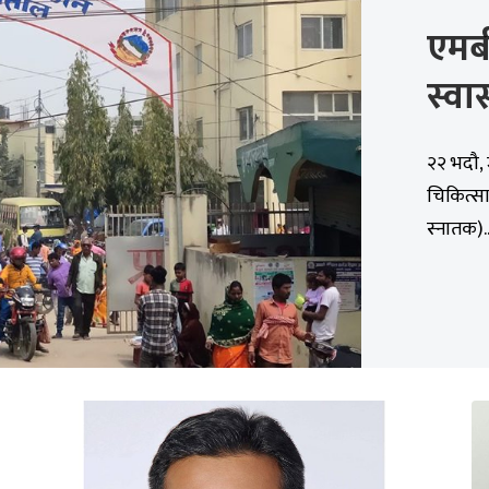
एमब
स्वास
२२ भदौ, 
चिकित्सा
स्नातक)..