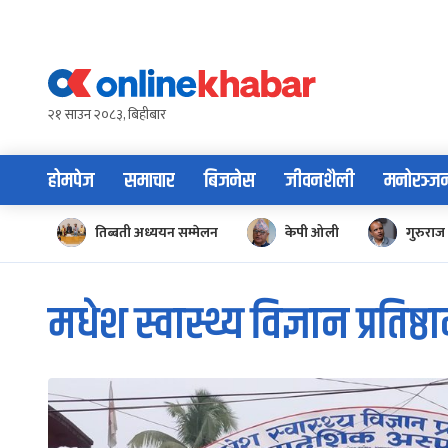
Skip
to
content
२१ साउन २०८३, बिहीबार
होमपेज
समाचार
बिजनेस
जीवनशैली
मनोरञ्ज
तिब्बती अध्ययन सम्मेलन
केपी ओली
गुरुराज 
मधेश स्वास्थ्य विज्ञान प्रतिष्ठ