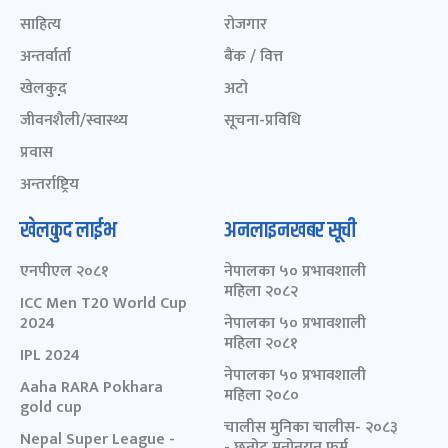
साहित्य
रोजगार
अन्तर्वार्ता
बैंक / वित्त
खेलकुद़़
अटो
जीवनशैली/स्वास्थ्य
सूचना-प्रविधि
प्रवास
अन्तर्राष्ट्रिय
खेलकुद लाईभ
अनलाइनखबर सूची
एनपीएल २०८१
नेपालका ५० प्रभावशाली
महिला २०८२
ICC Men T20 World Cup
2024
नेपालका ५० प्रभावशाली
महिला २०८१
IPL 2024
नेपालका ५० प्रभावशाली
Aaha RARA Pokhara
महिला २०८०
gold cup
चालीस मुनिका चालीस- २०८३
Nepal Super League -
- छनोट मनोनयन फर्म