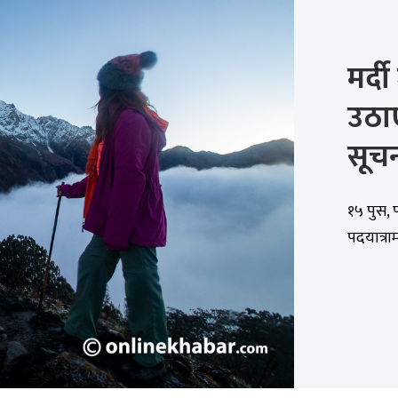
मर्द
उठा
सूचन
१५ पुस, 
पदयात्रा