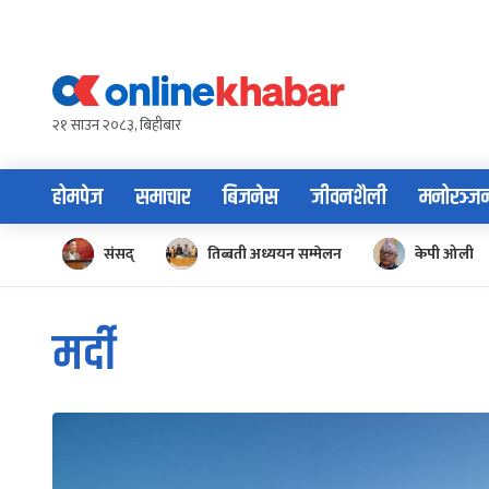
Skip
to
content
२१ साउन २०८३, बिहीबार
होमपेज
समाचार
बिजनेस
जीवनशैली
मनोरञ्ज
संसद्
तिब्बती अध्ययन सम्मेलन
केपी ओली
मर्दी