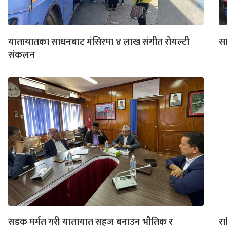
यातायातका साधनबाट मंसिरमा ४ लाख संगीत रोयल्टी
सा
संकलन
सडक मर्मत गरी यातायात सहज बनाउन भौतिक र
रा