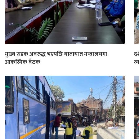
मुख्य सडक अवरुद्ध भएपछि यातायात मन्त्रालयमा
द
आकस्मिक बैठक
व्