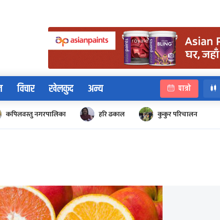
न
विचार
खेलकुद
अन्य
पात्रो
कपिलवस्तु नगरपालिका
हरि ढकाल
कुकुर परिचालन