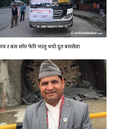
य र बस थपेर फेरि चालु भयो द्रुत बससेवा