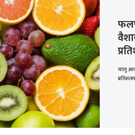
फलफ
वैशा
प्रत
चालु आव
प्रतिशतम