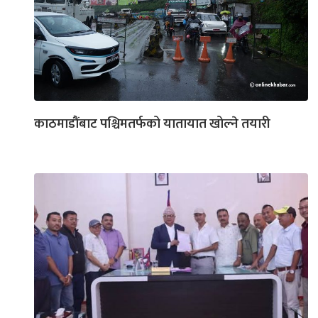
काठमाडौंबाट पश्चिमतर्फको यातायात खोल्ने तयारी