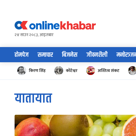
Skip
to
content
२४ साउन २०८३, आइतबार
होमपेज
समाचार
बिजनेस
जीवनशैली
मनोरञ्ज
किरण सिंह
कोटेश्वर
अस्तित्व संकट
यातायात