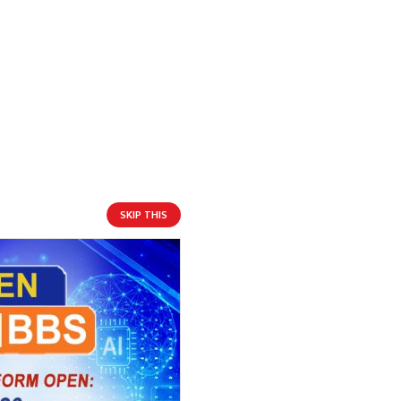
SKIP THIS
आगामी बिदाहरु
े
जनै पूर्णिमा
१९ दिन बाँकी
१२
-
भाद्र १२, २०८३
Aug 28, 2026
शुक्र