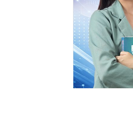
राताे नम्बर प्लेटलाई राइड सेयरिङ गर
व्यावसायी राष्ट्रिय महासंघकाे नाममा 
गण्डकी प्रदेश सरकारले निजी नम्बर 
अवरुद्ध नै गरेका थिए । गण्डकी प्रदेश
नियमावली २०८२ जारी गर्दै राइड सेयरि
प्रावधान राखेकाे थियाे ।