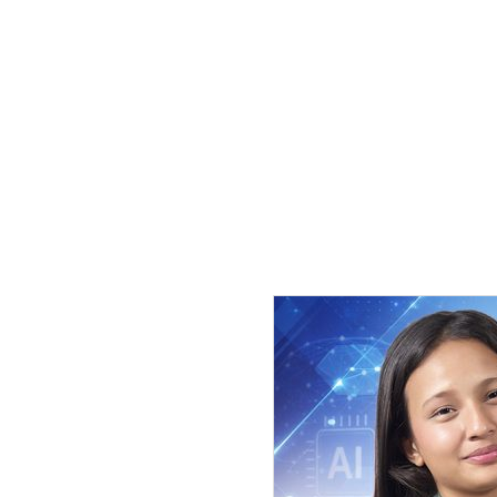
राइड सेयरिङले आफ्नाे व्यावसायमा अस