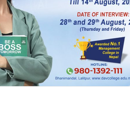
्न नदिने अडान राखेका थिए । यहीँ मागसहित नेपाल यातायात
देशभर आन्दाेलन भइरहेकाे छ ।
प्लेटलाई राइड सेयरिङ सञ्चालनको अनुमति दिएपछि यातायात
 सरकारले ‘गण्डकी प्रदेश राईड सेयरिङ ( नियमन र व्यवस्थाप
ङमा प्रयोग हुने सवारी साधनमा ‘आरएस’ लेखिएको गोलो राख्नु