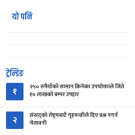
यो पनि
ट्रेन्डिङ
२५० रुपैयाँको सामान किनेका उपभोक्ताले जिते
१
१० लाखको बम्पर उपहार
संसद्को रोष्ट्रमबाटै गृहमन्त्रीले दिए प्रश्न नगर्न
२
चेतावनी