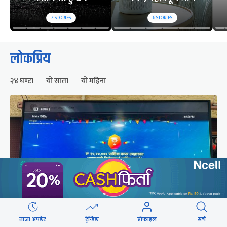
7
STORIES
6
STORIES
लोकप्रिय
२४ घण्टा
यो साता
यो महिना
ताजा अपडेट
ट्रेन्डिङ
प्रोफाइल
सर्च