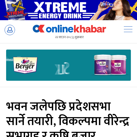
Skip
to
२२ साउन २०८३, शुक्रबार
content
भवन जलेपछि प्रदेशसभा
सार्ने तयारी, विकल्पमा वीरेन्द्र
सभागृह र कृषि बजार