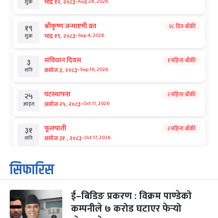
-
भाद्र १२, २०८३
Aug 28, 2026
शुक्र
श्रीकृष्ण जन्माष्टमी व्रत
२८ दिन बाँकी
१९
-
भाद्र १९, २०८३
Sep 4, 2026
शुक्र
संविधान दिवस
१ महिना बाँकी
३
-
असोज ३, २०८३
Sep 19, 2026
शनि
घटस्थापना
२ महिना बाँकी
२५
-
असोज २५, २०८३
Oct 11, 2026
आइत
फूलपाती
२ महिना बाँकी
३१
-
असोज ३१ , २०८३
Oct 17, 2026
शनि
कार्तिक सङ्क्रान्ति
२ महिना बाँकी
१
सिफारिस
-
कार्तिक १, २०८३
Oct 18, 2026
आइत
ई–बिडिङ प्रकरण : विक्रम पाण्डेको
महानवमी
२ महिना बाँकी
३
-
कम्पनीले ७ करोड घटाएर फेर्‍यो
कार्तिक ३, २०८३
Oct 20, 2026
मंगल