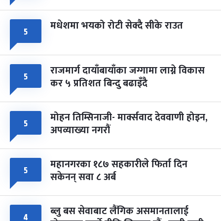
मधेशमा भयको रोटी सेक्दै सीके राउत
५
राजमार्ग दायाँबायाँका जग्गामा लाग्ने विकास
५
कर ५ प्रतिशत बिन्दु बढाइँदै
मोहन तिम्सिनाजी- मार्क्सवाद देववाणी होइन,
५
अपव्याख्या नगरौं
महानगरका १८७ सहकारीले फिर्ता दिन
५
सकेनन् सवा ८ अर्ब
ब्लु बस सेवाबाट लैंगिक असमानतालाई
४