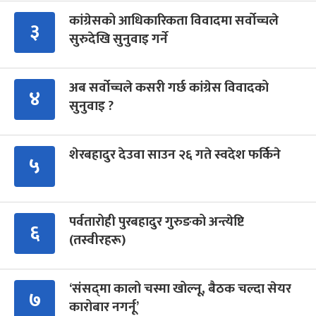
कांग्रेसको आधिकारिकता विवादमा सर्वोच्चले
३
सुरुदेखि सुनुवाइ गर्ने
अब सर्वोच्चले कसरी गर्छ कांग्रेस विवादको
४
सुनुवाइ ?
शेरबहादुर देउवा साउन २६ गते स्वदेश फर्किने
५
पर्वतारोही पुरबहादुर गुरुङको अन्त्येष्टि
६
(तस्वीरहरू)
‘संसद्‍मा कालो चस्मा खोल्नू, बैठक चल्दा सेयर
७
कारोबार नगर्नू’