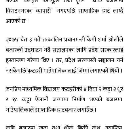
भएको ‘कटहरी फलफूल तथा कृषि थोक बजार’मा
विराटनगरका व्यापारी नगएपछि साप्ताहिक हाट लाग्दै
आएको छ ।
२०७५ चैत ३ गते तत्कालिन प्रधानमन्त्री केपी शर्मा ओलीले
बजारको उद्घाटन गर्दै सञ्चालनका लागि प्रदेश सरकारलाई
हस्तान्त्रण गरेका थिए । तर, प्रदेश सरकारले सञ्चालन गर्न
नसकेपछि कटहरी गाउँपालिकालाई जिम्मा लगाएको थियो ।
जनप्रिय माध्यमिक विद्यालय कटहरीको ४ विघा २ कठ्ठा २ धुर
र १८ कठ्ठा ऐलानी जग्गामा निर्माण भएको बजारमा
गाउँपालिकाले साप्ताहिक हाटबजार लगाउँछ ।
कृषि बजारमा खुद्रा तथा थोक बिक्री कक्ष, क्यान्टिन,