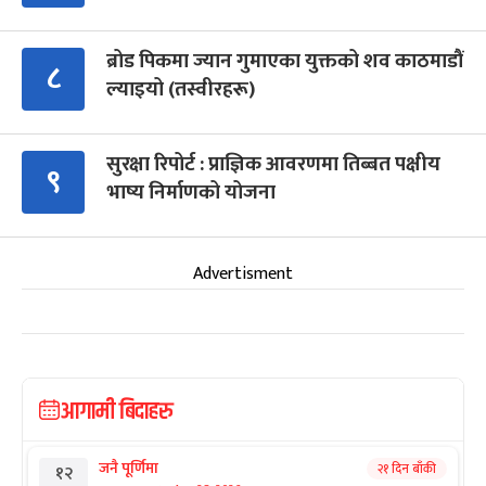
ब्रोड पिकमा ज्यान गुमाएका युक्तको शव काठमाडौं
८
ल्याइयो (तस्वीरहरू)
सुरक्षा रिपोर्ट : प्राज्ञिक आवरणमा तिब्बत पक्षीय
९
भाष्य निर्माणको योजना
Advertisment
आगामी बिदाहरु
जनै पूर्णिमा
२१ दिन बाँकी
१२