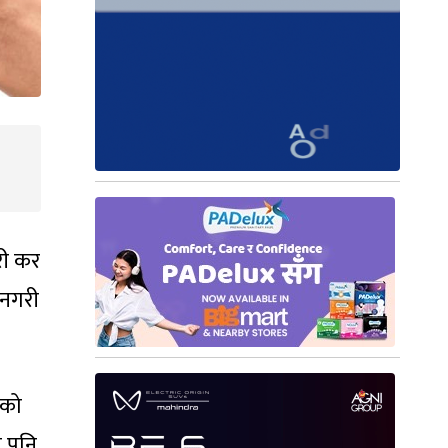
री कर
 नगरी
एको
ा पनि