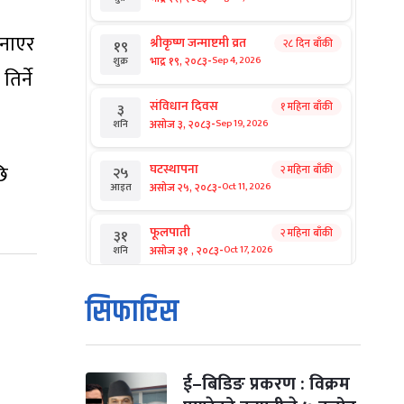
बनाएर
श्रीकृष्ण जन्माष्टमी व्रत
२८ दिन बाँकी
१९
-
भाद्र १९, २०८३
Sep 4, 2026
शुक्र
िर्ने
संविधान दिवस
१ महिना बाँकी
३
-
असोज ३, २०८३
Sep 19, 2026
शनि
छि
घटस्थापना
२ महिना बाँकी
२५
-
असोज २५, २०८३
Oct 11, 2026
आइत
फूलपाती
२ महिना बाँकी
३१
-
असोज ३१ , २०८३
Oct 17, 2026
शनि
कार्तिक सङ्क्रान्ति
२ महिना बाँकी
१
सिफारिस
-
कार्तिक १, २०८३
Oct 18, 2026
आइत
महानवमी
२ महिना बाँकी
३
-
कार्तिक ३, २०८३
Oct 20, 2026
मंगल
ई–बिडिङ प्रकरण : विक्रम