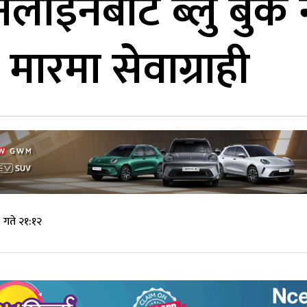
अनलाइनबाट ब्लु बु
, मारमा सेवाग्राही
गते २१:१२