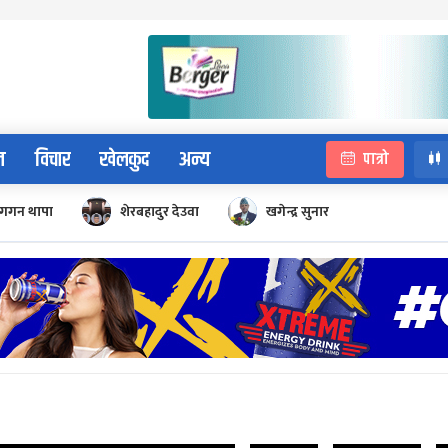
न
विचार
खेलकुद
अन्य
पात्रो
गगन थापा
शेरबहादुर देउवा
खगेन्द्र सुनार