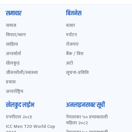
समाचार
बिजनेस
समाज
बजार
विचार/ब्लग
पर्यटन
साहित्य
रोजगार
अन्तर्वार्ता
बैंक / वित्त
खेलकुद़़
अटो
जीवनशैली/स्वास्थ्य
सूचना-प्रविधि
प्रवास
अन्तर्राष्ट्रिय
खेलकुद लाईभ
अनलाइनखबर सूची
एनपीएल २०८१
नेपालका ५० प्रभावशाली
महिला २०८२
ICC Men T20 World Cup