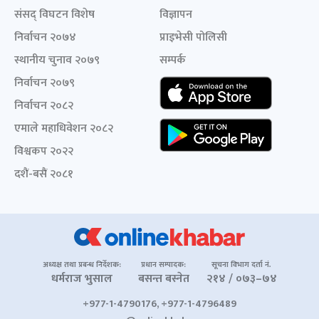
संसद् विघटन विशेष
विज्ञापन
निर्वाचन २०७४
प्राइभेसी पोलिसी
स्थानीय चुनाव २०७९
सम्पर्क
निर्वाचन २०७९
निर्वाचन २०८२
एमाले महाधिवेशन २०८२
विश्वकप २०२२
दशैं-बसैं २०८१
अध्यक्ष तथा प्रबन्ध निर्देशक:
प्रधान सम्पादक:
सूचना विभाग दर्ता नं.
धर्मराज भुसाल
बसन्त बस्नेत
२१४ / ०७३–७४
+977-1-4790176, +977-1-4796489