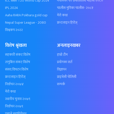
ICC Men T20 World Cup 2024
नेपालका ५० प्रभावशाली महिला २०८०
IPL 2024
चालीस मुनिका चालीस- २०८१
Aaha RARA Pokhara gold cup
मेरो कथा
Nepal Super League - 2080
फ्रन्टलाइन हिरोज्
विश्वकप २०२२
विशेष श्रृंखला
अनलाइनखबर
सहकारी संकट विशेष
हाम्रो टीम
लगुबित्त संकट विशेष
प्रयोगका सर्त
संसद विघटन विशेष
विज्ञापन
फ्रन्टलाइन हिरोज्
प्राइभेसी पोलिसी
निर्वाचन २०७४
सम्पर्क
मेरो कथा
स्थानीय चुनाव २०७९
निर्वाचन २०७९
एमाले महाधिवेशन