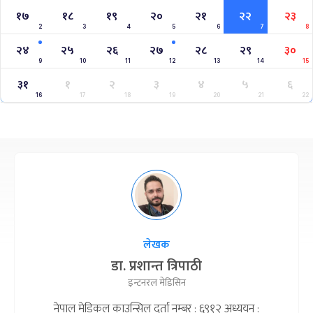
१७
१८
१९
२०
२१
२२
२३
2
3
4
5
6
7
8
२४
२५
२६
२७
२८
२९
३०
9
10
11
12
13
14
15
३१
१
२
३
४
५
६
16
17
18
19
20
21
22
लेखक
डा. प्रशान्त त्रिपाठी
इन्टनरल मेडिसिन
नेपाल मेडिकल काउन्सिल दर्ता नम्बर : ६९१२ अध्ययन :