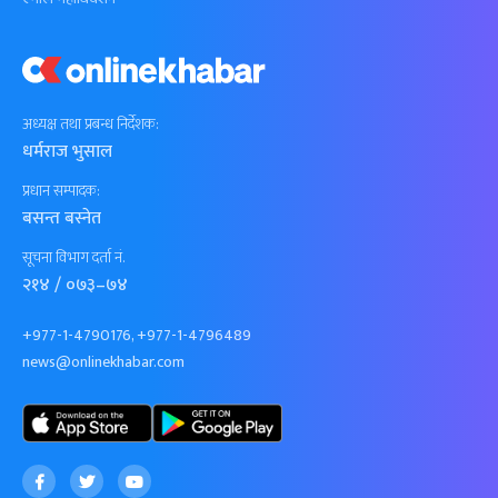
अध्यक्ष तथा प्रबन्ध निर्देशक:
धर्मराज भुसाल
प्रधान सम्पादक:
बसन्त बस्नेत
सूचना विभाग दर्ता नं.
२१४ / ०७३–७४
+977-1-4790176, +977-1-4796489
news@onlinekhabar.com