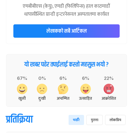
एमबीबीएस (केयु), एमडी (फिलिपिन्स) हाल काठमाडौं
धापासीस्थित ग्रान्डी इन्टरनेसनल अस्पतालमा कार्यरत
लेखकको सबै आर्टिकल
यो खबर पढेर तपाईलाई कस्तो महसुस भयो ?
67%
0%
6%
6%
22%
खुसी
दुःखी
अचम्मित
उत्साहित
आक्रोशित
प्रतिक्रिया
भर्खरै
पुराना
लोकप्रिय