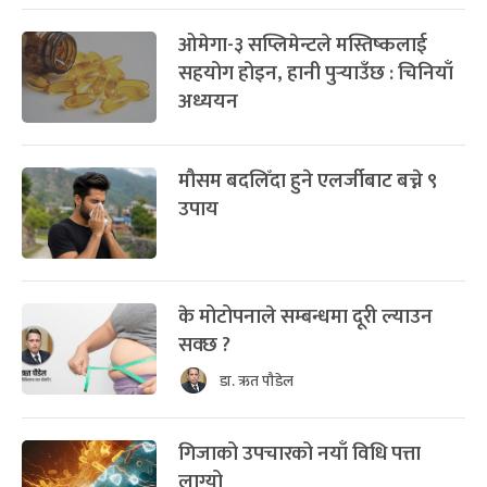
ओमेगा-३ सप्लिमेन्टले मस्तिष्कलाई
सहयोग होइन, हानी पुर्‍याउँछ : चिनियाँ
अध्ययन
मौसम बदलिँदा हुने एलर्जीबाट बच्ने ९
उपाय
के मोटोपनाले सम्बन्धमा दूरी ल्याउन
सक्छ ?
डा. ऋत पौडेल
गिजाको उपचारको नयाँ विधि पत्ता
लाग्यो