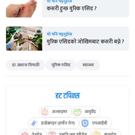
यो पनि पढ्नुहोस
कसरी हुन्छ युरिक एसिड ?
यो पनि पढ्नुहोस
युरिक एसिडको जोखिमबाट कसरी बच्ने ?
डा. प्रशान्त त्रिपाठी
युरिक एसिड
स्वास्थ्य
हट टपिक्स
अल्जाइमर
आयुर्वेद
इन्डोक्राइन (हर्मोन रोग)
एचआईभी
नेत्ररोग
प्रसूति तथा स्त्रीरोग
बालरोग