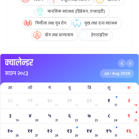
मानसिक स्वास्थ्य (डिप्रेसन, एन्जाइटी)
मिर्गौला तथा मुत्र रोग
मुख तथा दन्त स्वास्थ्य
योग तथा प्राणायाम
हेपटाइटिस
क्यालेन्डर
साउन २०८३
Jul
Aug 2026
/
आ
सो
मं
बु
बि
शु
श
२८
२९
३०
३१
३२
१
२
12
13
14
15
16
17
18
३
४
५
६
७
८
९
19
20
21
22
23
24
25
१०
११
१२
१३
१४
१५
१६
26
27
28
29
30
31
1