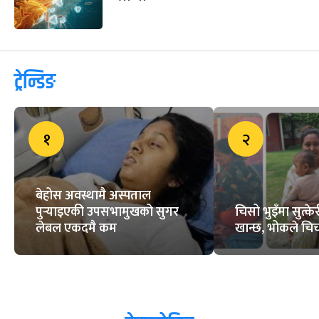
ट्रेन्डिङ
१
२
बेहोस अवस्थामै अस्पताल
पुर्‍याइएकी उपसभामुखको सुगर
चिसो भुइँमा सुत्
लेबल एकदमै कम
खान्छ, भोकले चिच्