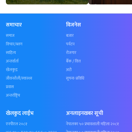
समाचार
विजनेस
समाज
बजार
विचार/ब्लग
पर्यटन
साहित्य
रोजगार
अन्तर्वार्ता
बैँक / वित्त
खेलकुद़़
अटो
जीवनशैली/स्वास्थ्य
सूचना-प्रविधि
प्रवास
अन्तर्राष्ट्रिय
खेलकुद लाईभ
अनलाइनखबर सूची
एनपीएल २०८१
नेपालका ५० प्रभावशाली महिला २०८१