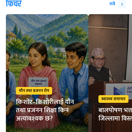
फिचर
सबै
यौन तथा प्रजनन रोग
स्वास्थ्य समाचार
किशोर–किशोरीलाई यौन
तथा प्रजनन शिक्षा किन
बालपोषण भत्त
अत्यावश्यक छ?
जिल्लामा विस्त