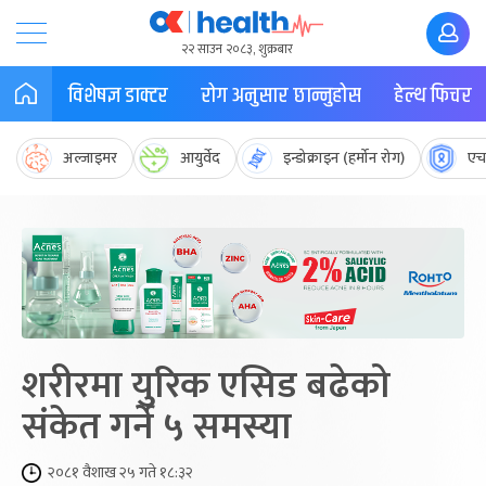
२२ साउन २०८३, शुक्रबार
विशेषज्ञ डाक्टर
रोग अनुसार छान्नुहोस
हेल्थ फिचर
अल्जाइमर
आयुर्वेद
इन्डोक्राइन (हर्मोन रोग)
एच
शरीरमा युरिक एसिड बढेको
संकेत गर्ने ५ समस्या
२०८१ वैशाख २५ गते १८:३२